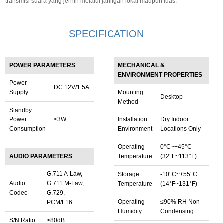
transmisi suara yang jernih melalui jaringan lokal maupun luas.
SPECIFICATION
POWER PARAMETERS
MECHANICAL &
ENVIRONMENT PROPERTIES
Power
DC 12V/1.5A
Supply
Mounting
Desktop
Method
Standby
Power
≤3W
Installation
Dry Indoor
Consumption
Environment
Locations Only
Operating
0°C~+45°C
AUDIO PARAMETERS
Temperature
(32°F~113°F)
G.711 A-Law,
Storage
-10°C~+55°C
Audio
G.711 M-Law,
Temperature
(14°F~131°F)
Codec
G.729,
Operating
≤90% RH Non-
PCM/L16
Humidity
Condensing
S/N Ratio
≥80dB