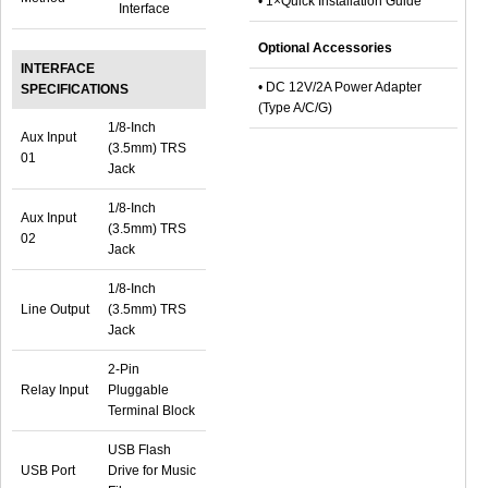
• 1×Quick Installation Guide
Interface
Optional Accessories
INTERFACE
• DC 12V/2A Power Adapter
SPECIFICATIONS
(Type A/C/G)
1/8-Inch
Aux Input
(3.5mm) TRS
01
Jack
1/8-Inch
Aux Input
(3.5mm) TRS
02
Jack
1/8-Inch
Line Output
(3.5mm) TRS
Jack
2-Pin
Relay Input
Pluggable
Terminal Block
USB Flash
USB Port
Drive for Music