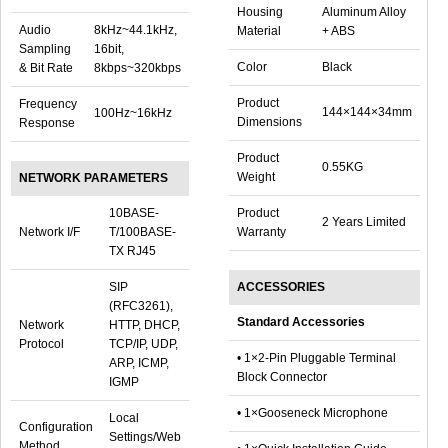
Housing
Aluminum Alloy
Audio
8kHz~44.1kHz,
Material
+ ABS
Sampling
16bit,
Color
Black
& Bit Rate
8kbps~320kbps
Product
Frequency
144×144×34mm
100Hz~16kHz
Dimensions
Response
Product
0.55KG
Weight
NETWORK PARAMETERS
10BASE-
Product
2 Years Limited
Network I/F
T/100BASE-
Warranty
TX RJ45
SIP
ACCESSORIES
(RFC3261),
Standard Accessories
Network
HTTP, DHCP,
Protocol
TCP/IP, UDP,
• 1×2-Pin Pluggable Terminal
ARP, ICMP,
Block Connector
IGMP
• 1×Gooseneck Microphone
Local
Configuration
Settings/Web
Method