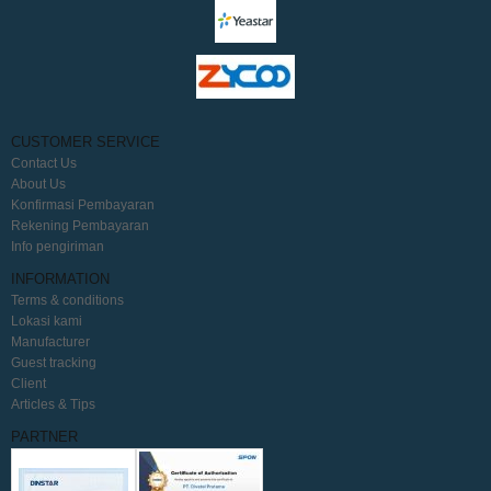
CUSTOMER SERVICE
Contact Us
About Us
Konfirmasi Pembayaran
Rekening Pembayaran
Info pengiriman
INFORMATION
Terms & conditions
Lokasi kami
Manufacturer
Guest tracking
Client
Articles & Tips
PARTNER