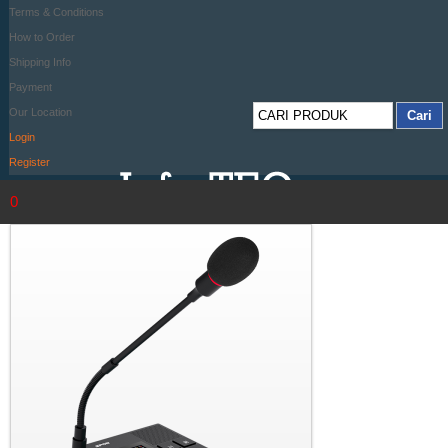
Terms & Conditions
How to Order
Shipping Info
Payment
Our Location
Login
Register
0