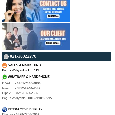
021-30022778
SALES & MARKETING :
Bagus Widiyanto - Ext.
111
WHATSAPP & HANDPHONE :
DIVATEL -
0851-7306-0800
Ismed S. -
0852-8940-4589
Dipa A. -
0821-1063-2366
Bagus Widiyanto -
0812-9989-0595
INTERACTIVE DISPLAY :
Dharma -
0878-7753-7902